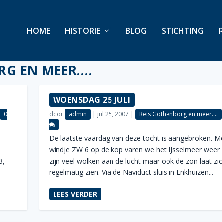
HOME
HISTORIE
BLOG
STICHTING
RG EN MEER….
WOENSDAG 25 JULI
|
0
door
admin
|
jul 25, 2007
|
Reis Gothenborg en meer....
De laatste vaardag van deze tocht is aangebroken. M
den:
windje ZW 6 op de kop varen we het IJsselmeer weer 
3,
zijn veel wolken aan de lucht maar ook de zon laat zi
regelmatig zien. Via de Naviduct sluis in Enkhuizen...
LEES VERDER