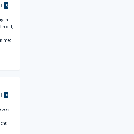
|
0
ngen
 brood,
en met
|
0
e zon
echt