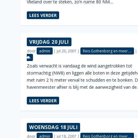
Vlieland over te steken, zo’n ruime 80 NM....
LEES VERDER
VRIJDAG 20 JULI
door
admin
|
jul 20, 2007
|
Reis Gothenborg en meer....
Zoals verwacht is vandaag de wind aangetrokken tot
stormachtig (NW8) en liggen alle boten in deze getijde
met ruim 2 ½ meter verval te schudden en te bonken. 
havenmeester alhier is blij met de aanwezigheid van de..
LEES VERDER
WOENSDAG 18 JULI
door
admin
|
jul 18, 2007
|
Reis Gothenborg en meer....