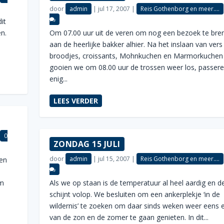
door
admin
|
jul 17, 2007
|
Reis Gothenborg en meer....
it
n.
Om 07.00 uur uit de veren om nog een bezoek te bre
e
aan de heerlijke bakker alhier. Na het inslaan van vers
broodjes, croissants, Mohnkuchen en Marmorkuchen
gooien we om 08.00 uur de trossen weer los, passer
enig...
LEES VERDER
|
0
ZONDAG 15 JULI
door
admin
|
jul 15, 2007
|
Reis Gothenborg en meer....
een
om
Als we op staan is de temperatuur al heel aardig en d
schijnt volop. We besluiten om een ankerplekje ‘in de
wildernis’ te zoeken om daar sinds weken weer eens 
van de zon en de zomer te gaan genieten. In dit...