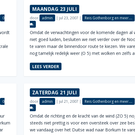
MAANDAG 23 JULI
|
0
door
admin
|
jul 23, 2007
|
Reis Gothenborg en meer....
wordt
Omdat de verwachtingen voor de komende dagen al 
niet goed luiden, besluiten we niet verder over de No
rale
te varen maar de binnendoor route te kiezen. We var
nog tamelijk redelijk weer (O 5) met wolken en zelfs af
LEES VERDER
ZATERDAG 21 JULI
|
0
door
admin
|
jul 21, 2007
|
Reis Gothenborg en meer....
uur
Omdat de richting en de kracht van de wind (ZO 5) no
orkum
steeds niet prettig is voor een oversteek over zee bes
ar
we vandaag over het Duitse wad naar Borkum te vare