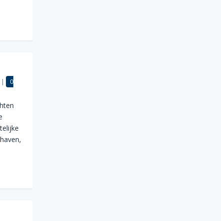
|
0
chten
e
elijke
xhaven,