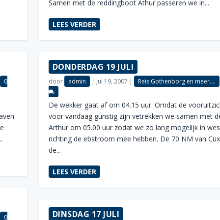
Samen met de reddingboot Athur passeren we in...
LEES VERDER
DONDERDAG 19 JULI
|
0
door
admin
|
jul 19, 2007
|
Reis Gothenborg en meer....
De wekker gaat af om 04.15 uur. Omdat de vooruitzi
haven
voor vandaag gunstig zijn vetrekken we samen met d
De
Arthur om 05.00 uur zodat we zo lang mogelijk in west
.
richting de ebstroom mee hebben. De 70 NM van Cu
de...
LEES VERDER
DINSDAG 17 JULI
|
0