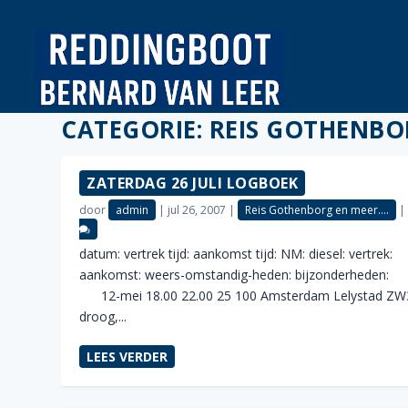
CATEGORIE:
REIS GOTHENBO
ZATERDAG 26 JULI LOGBOEK
door
admin
|
jul 26, 2007
|
Reis Gothenborg en meer....
datum: vertrek tijd: aankomst tijd: NM: diesel: vertrek:
aankomst: weers-omstandig-heden: bijzonderhe
12-mei 18.00 22.00 25 100 Amsterdam Lelystad ZW
droog,...
LEES VERDER