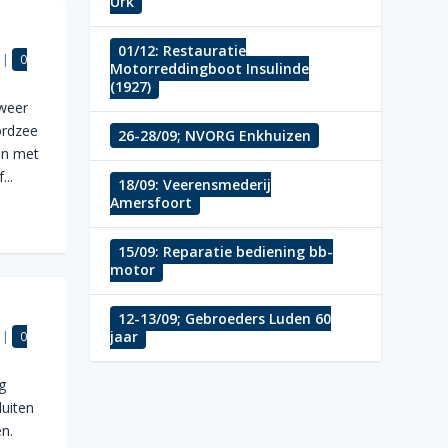
Urk
01/12; Restauratie
|
0
Motorreddingboot Insulinde
(1927)
weer
ordzee
26-28/09; NVORG Enkhuizen
en met
...
18/09; Veerensmederij
Amersfoort
15/09; Reparatie bediening bb-
motor
12-13/09; Gebroeders Luden 60
jaar
|
0
g
luiten
n.