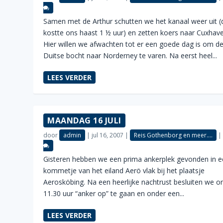
Samen met de Arthur schutten we het kanaal weer uit (d
kostte ons haast 1 ½ uur) en zetten koers naar Cuxhave
Hier willen we afwachten tot er een goede dag is om d
Duitse bocht naar Norderney te varen. Na eerst heel...
LEES VERDER
MAANDAG 16 JULI
door
admin
|
jul 16, 2007
|
Reis Gothenborg en meer....
Gisteren hebben we een prima ankerplek gevonden in 
kommetje van het eiland Aerö vlak bij het plaatsje
Aerosköbing. Na een heerlijke nachtrust besluiten we 
11.30 uur “anker op” te gaan en onder een...
LEES VERDER