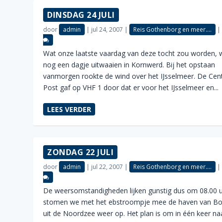
DINSDAG 24 JULI
door
admin
|
jul 24, 2007
|
Reis Gothenborg en meer....
Wat onze laatste vaardag van deze tocht zou worden, 
nog een dagje uitwaaien in Kornwerd. Bij het opstaan
vanmorgen rookte de wind over het IJsselmeer. De Cent
Post gaf op VHF 1 door dat er voor het IJsselmeer en...
LEES VERDER
ZONDAG 22 JULI
door
admin
|
jul 22, 2007
|
Reis Gothenborg en meer....
De weersomstandigheden lijken gunstig dus om 08.00 
stomen we met het ebstroompje mee de haven van B
uit de Noordzee weer op. Het plan is om in één keer na