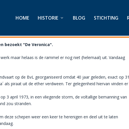
HOME
HISTORIE
BLOG
STICHTING
 en bezoekt "De Veronica".
n werk maar helaas is de rammel er nog niet (helemaal) uit. Vandaag
rondvaart op de BvL georganiseerd omdat 40 jaar geleden, exact op 3
´ als piraat uit de ether verdween. Ter gelegenheid hiervan vinden er
op 3 april 1973, in een vliegende storm, de voltallige bemanning van
rand zou stranden.
eum deze schepen weer een keer te herenigen en deel uit te laten
andaag.