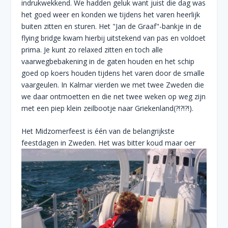
indrukwekkend. We hadden geluk want juist die dag was
het goed weer en konden we tijdens het varen heerlijk
buiten zitten en sturen. Het "Jan de Graaf"-bankje in de
flying bridge kwam hierbij uitstekend van pas en voldoet
prima. Je kunt zo relaxed zitten en toch alle
vaarwegbebakening in de gaten houden en het schip
goed op koers houden tijdens het varen door de smalle
vaargeulen. In Kalmar vierden we met twee Zweden die
we daar ontmoetten en die net twee weken op weg zijn
met een piep klein zeilbootje naar Griekenland(?!?!?!).
Het Midzomerfeest is één van de belangrijkste
feestdagen in Zweden. Het was
bitter koud maar oer