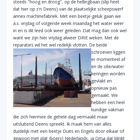
steeds "hoog en droog", op de hellingbaan (slip heet
dat hier op z'n Deens) van de plaatselijke scheepswerf
annex machinefabriek. Met een beetje geluk gaan we
a.s. vrijdag of volgende week maandag het water weer
in en is dit leed ook weer geleden. Dat mag dan ook wel
want we zijn hier vrijdag alweer DRIE weken. Met de
reparaties wil het wel redelijk
vlotten. De beide
schroeven liggen
er momenteel af
en de olie/water
keringen worden
gevlakt en
opnieuw pas
gemaakt. We
hebben een heel
kundige vakman
die zich hiermee de gehele dag vermaakt maar
uitsluitend Deens spreekt. Ik maak hem van alles
duidelijk met een beetje Duits en Engels door elkaar of
gewoon met plat (boers) Nederlands, ja Oma dat klinkt