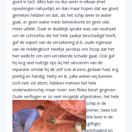
goed in tact. Alles kan nu dus weer in elkaar (met
opvulringen natuurlijk) en dan maar hopen dat we goed
gemeten hebben en dat, als het schip weer te water
gaat, er geen water meer binnenkomt en geen olie
meer uitlekt. Daar er duidelijk sprake was van visdraad
om de schroefas die het hele zaakje beschadigd heeft,
gaf de expert van de verzekering (n.b. oude eigenaar
van de reddingboot Neeltje Jacoba) ons hoop dat het
hier wellicht om een verzekerde schade gaat. Ook gaf
hij nog veel nuttige tips bij het uitvoeren van de
reparatie omdat hij dit zelf ook al eens gedaan had, erg
prettig en handig. Hetty en ik, jullie weten wij kunnen
toch niet stil zitten, hebben meteen het hele
onderwaterschip maar 'even' een flinke beurt gegeven.
Oude verflagen er zo veel mogelijk afgestoken, het hele
schip in de
primer, twee tot
drie keer in de
(giftige)
antifowling en