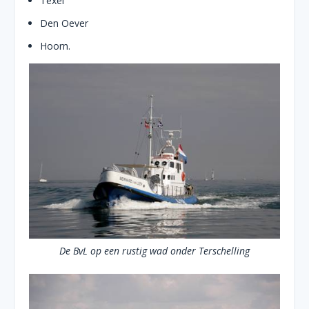
Texel
Den Oever
Hoorn.
De BvL op een rustig wad onder Terschelling