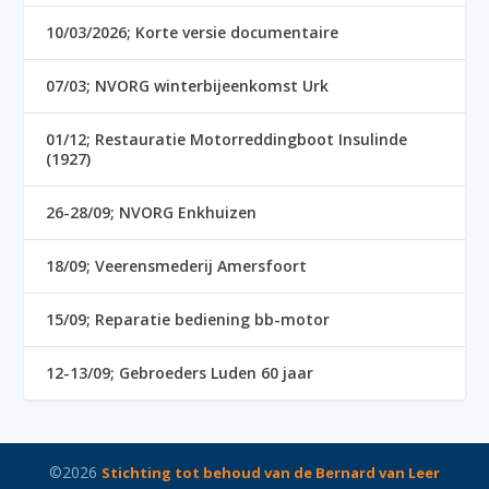
10/03/2026; Korte versie documentaire
07/03; NVORG winterbijeenkomst Urk
01/12; Restauratie Motorreddingboot Insulinde
(1927)
26-28/09; NVORG Enkhuizen
18/09; Veerensmederij Amersfoort
15/09; Reparatie bediening bb-motor
12-13/09; Gebroeders Luden 60 jaar
©2026
Stichting tot behoud van de Bernard van Leer